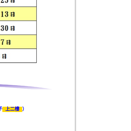
子
上二樓
）