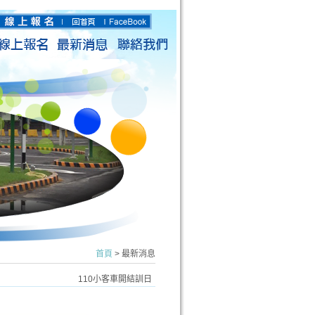
首頁
> 最新消息
110小客車開結訓日
期
瀏覽人數：4413