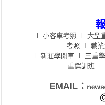
報
∣
小客車考照 ∣ 大型
考照
∣ 職
∣
新莊學開車
∣ 三重
重駕訓班
EMAIL：
news
@