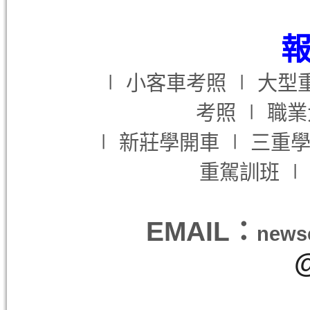
報
∣
小客車考照 ∣ 大型
考照
∣ 職
∣
新莊學開車
∣ 三重
重駕訓班
EMAIL：
news
@