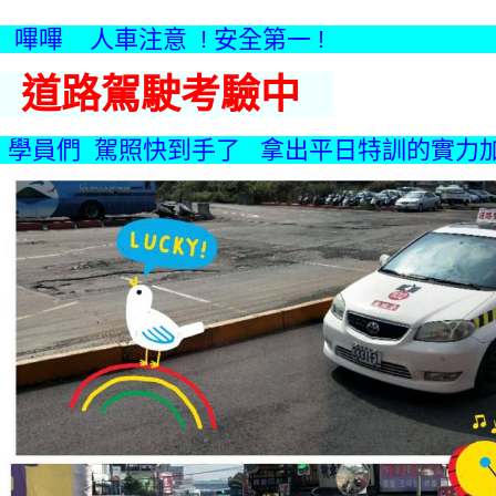
嗶嗶 人車注意 ! 安全第
道路駕駛考驗中
學員們
駕照快到手了 拿出平日特訓的實力