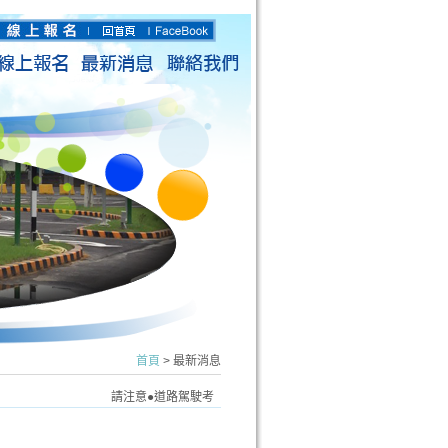
首頁
> 最新消息
請注意●道路駕駛考
驗中●
瀏覽人數：2867