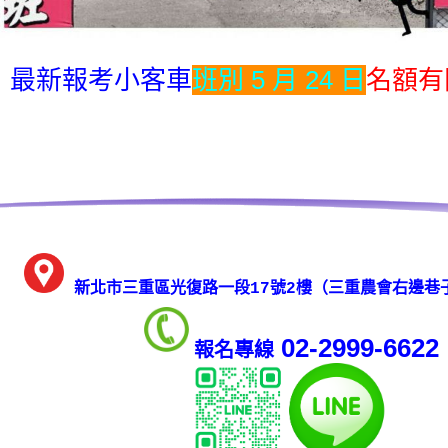
最新報考小客車
班別 5 月 24 日
名額有
新北市三重區光復路一段17號2樓
（三重農會右邊巷
02-2999-6622
報名專線