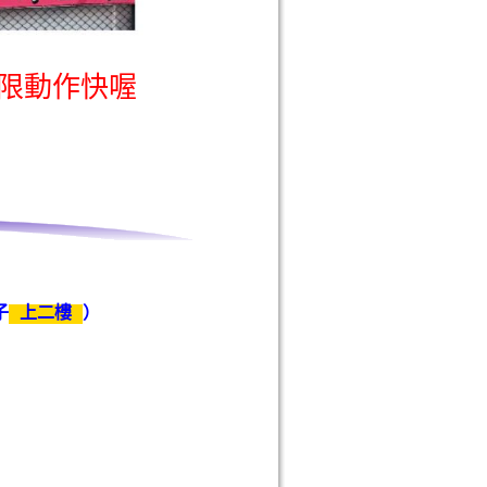
限動作快喔
子
上二樓
）