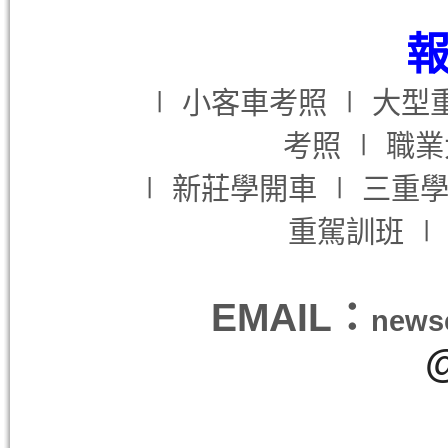
報
∣
小客車考照 ∣ 大型
考照
∣ 職
∣
新莊學開車
∣ 三重
重駕訓班
EMAIL：
news
@