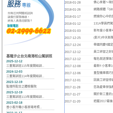
佛心來著～現在
2018-01-28
網路媒體「G8
2018-01-26
燃燒你心中的
2018-01-17
131A學員們
2018-01-12
新年度小客車
2018-01-03
(影片)中天新
2017-12-25
舉國同慶!!國
2017-12-24
員工研習之好康
2017-12-12
基隆汐止台北南港松山駕訓班
報名就送彈珠汽水
2017-12-12
2025-12-12
三重駕訓班115年度開結訓...
最新!! 小客車
2017-12-08
2024-12-03
重型機車精巧
2017-12-06
三重駕訓班114年度開結訓...
因員工研習停
2017-12-01
2023-12-19
監理所配合之體檢醫院
您為愛車保強
2017-11-28
2023-12-19
關於新三重的大
2017-11-27
三重駕訓班113年度開結訓...
把握2017最
2017-11-20
2023-02-18
普小客升職小客原場考照...